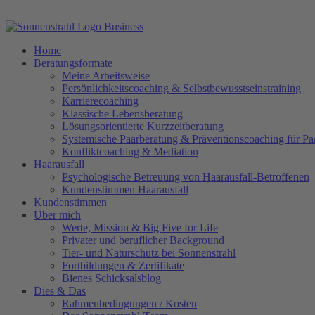
Home
Beratungsformate
Meine Arbeitsweise
Persönlichkeitscoaching & Selbstbewusstseinstraining
Karrierecoaching
Klassische Lebensberatung
Lösungsorientierte Kurzzeitberatung
Systemische Paarberatung & Präventionscoaching für Pa
Konfliktcoaching & Mediation
Haarausfall
Psychologische Betreuung von Haarausfall-Betroffenen
Kundenstimmen Haarausfall
Kundenstimmen
Über mich
Werte, Mission & Big Five for Life
Privater und beruflicher Background
Tier- und Naturschutz bei Sonnenstrahl
Fortbildungen & Zertifikate
Bienes Schicksalsblog
Dies & Das
Rahmenbedingungen / Kosten