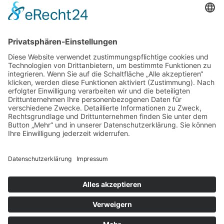
Home
Beratungsformate
Meine Arbeitsweise
Persönlichkeitscoaching & Selbstbewusstseinstraining
Karrierecoaching
Klassische Lebensberatung
Lösungsorientierte Kurzzeitberatung
Systemische Paarberatung & Präventionscoaching für
Paare
Konfliktcoaching & Mediation
Haarausfall
Psychologische Betreuung von Haarausfall-Betroffenen
Kundenstimmen Haarausfall
Kundenstimmen
Über mich
Werte, Mission & Big Five for Life
Privater und beruflicher Background
Tier- und Naturschutz bei Sonnenstrahl
Fortbildungen & Zertifikate
Bienes Schicksalsblog
Dies & Das
Rahmenbedingungen / Kosten
Das Sonnenstrahl-Team
Begrifflichkeiten
Bücher und Medien