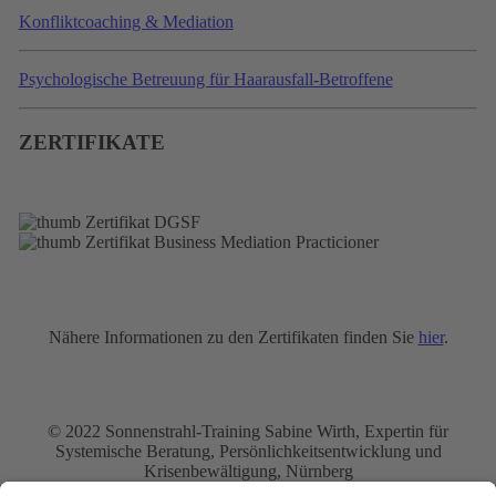
Konfliktcoaching & Mediation
Psychologische Betreuung für Haarausfall-Betroffene
ZERTIFIKATE
Nähere Informationen zu den Zertifikaten finden Sie
hier
.
© 2022 Sonnenstrahl-Training Sabine Wirth, Expertin für
Systemische Beratung, Persönlichkeitsentwicklung und
Krisenbewältigung, Nürnberg